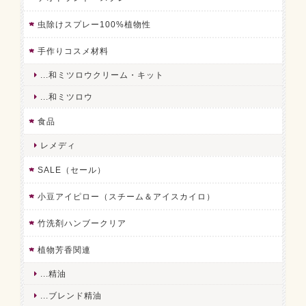
虫除けスプレー100%植物性
手作りコスメ材料
...和ミツロウクリーム・キット
...和ミツロウ
食品
レメディ
SALE（セール）
小豆アイピロー（スチーム＆アイスカイロ）
竹洗剤ハンブークリア
植物芳香関連
...精油
...ブレンド精油