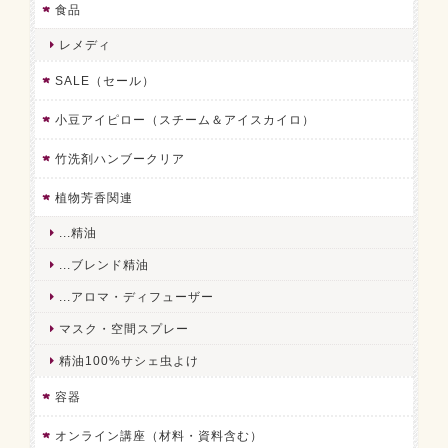
食品
レメディ
SALE（セール）
小豆アイピロー（スチーム＆アイスカイロ）
竹洗剤ハンブークリア
植物芳香関連
...精油
...ブレンド精油
...アロマ・ディフューザー
マスク・空間スプレー
精油100%サシェ虫よけ
容器
オンライン講座（材料・資料含む）