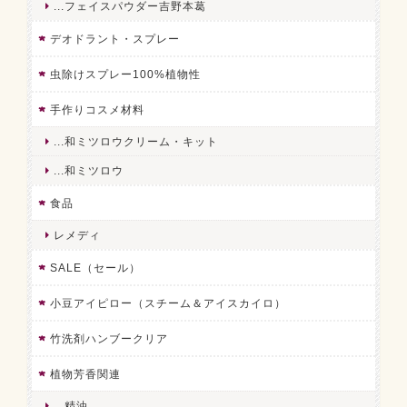
...フェイスパウダー吉野本葛
デオドラント・スプレー
虫除けスプレー100%植物性
手作りコスメ材料
...和ミツロウクリーム・キット
...和ミツロウ
食品
レメディ
SALE（セール）
小豆アイピロー（スチーム＆アイスカイロ）
竹洗剤ハンブークリア
植物芳香関連
...精油