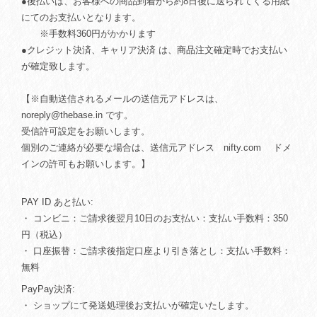
●後払いは、お客様への商品到着から約8日後に送られてくる用紙
にてのお支払いとなります。
※手数料360円がかかります
●クレジット決済、キャリア決済 は、商品注文確定時でお支払い
が確定致します。
【※自動送信されるメールの送信元アドレスは、
noreply@thebase.in
です。
受信許可設定をお願いします。
個別のご連絡が必要な場合は、送信元アドレス nifty.com ドメ
インの許可もお願いします。】
PAY ID あと払い:
・ コンビニ：ご請求後翌月10日のお支払い：支払い手数料：350
円（税込）
・ 口座振替：ご請求後指定口座より引き落とし：支払い手数料：
無料
PayPay決済:
・ ショップにて発送処理後お支払いが確定いたします。