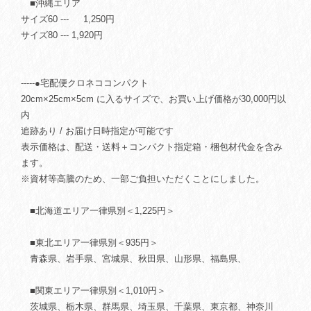
■沖縄エリア
サイズ60 --- 1,250円
サイズ80 --- 1,920円
-----●宅配便クロネココンパクト
20cm×25cm×5cm に入るサイズで、お買い上げ価格が30,000円以
内
追跡あり / お届け日時指定が可能です
表示価格は、配送・送料＋コンパクト指定箱・梱包材代金を含み
ます。
※資材等高騰のため、一部ご負担いただくことにしました。
■北海道エリア一律県別＜1,225円＞
■東北エリア一律県別＜935円＞
青森県、岩手県、宮城県、秋田県、山形県、福島県、
■関東エリア一律県別＜1,010円＞
茨城県、栃木県、群馬県、埼玉県、千葉県、東京都、神奈川