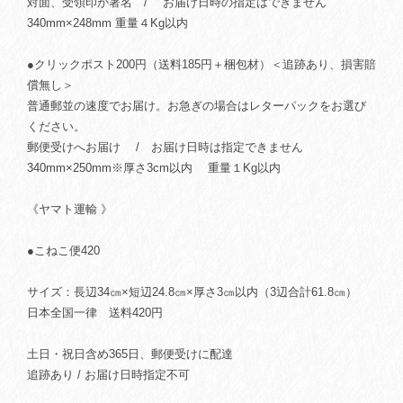
対面、受領印か署名 / お届け日時の指定はできません
340mm×248mm 重量４Kg以内
●クリックポスト200円（送料185円＋梱包材）＜追跡あり、損害賠
償無し＞
普通郵並の速度でお届け。お急ぎの場合はレターパックをお選び
ください。
郵便受けへお届け / お届け日時は指定できません
340mm×250mm※厚さ3cm以内 重量１Kg以内
《ヤマト運輸 》
●こねこ便420
サイズ：長辺34㎝×短辺24.8㎝×厚さ3㎝以内（3辺合計61.8㎝）
日本全国一律 送料420円
土日・祝日含め365日、郵便受けに配達
追跡あり / お届け日時指定不可