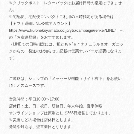
※クリックポスト、レターパックはお届け日時の指定はできませ
ん。
※宅配便、宅配便コンパクトご利用の日時指定がある場合は、
【ヤマト運輸LINE公式アカウント】
https://www.kuronekoyamato.co.jp/ytc/campaign/renkei/LINE/ へ
の「お友達登録」をおすすめします。
（LINEでの日時指定には、私どもＮ’ｓ＊ナチュラル＆オーガニッ
クからの「発送のお知らせ」記載の伝票ナンバーが必要になりま
す）
................
ご連絡は、ショップの「メッセージ機能（サイト右下」をお使い
頂くとスムーズです。
営業時間：平日10:00〜17:00
店休日：土、日、祝日、研修日、年末年始、夏季休暇
オンラインショップは原則として365日運営しております。
※災害などの場合は店休日とします。
発送や対応は、翌営業日となります。