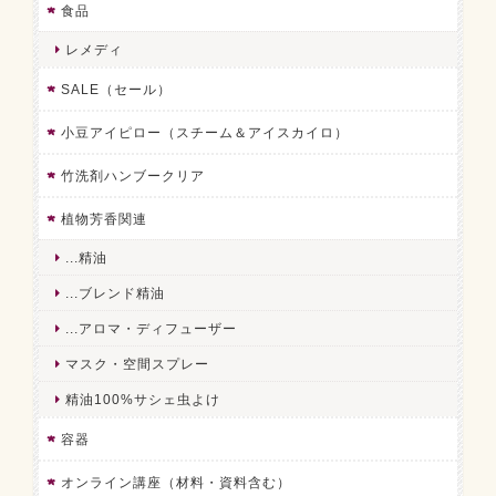
食品
レメディ
SALE（セール）
小豆アイピロー（スチーム＆アイスカイロ）
竹洗剤ハンブークリア
植物芳香関連
...精油
...ブレンド精油
...アロマ・ディフューザー
マスク・空間スプレー
精油100%サシェ虫よけ
容器
オンライン講座（材料・資料含む）