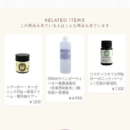
RELATED ITEMS
この商品を見ている人はこんな商品も見ています
ココナッツオイル50g
/オーガニック バージ
500mlラベンダーウォ
ン / 天然の保湿剤
ーター無農薬栽培
シアバター・オーガ
（全身用化粧水）)脂
¥1,100
ニック25g＜保湿クリ
性肌〜普通肌
ーム・紫外線ケア＞
¥4,950
¥1,210