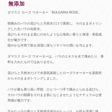
無添加
ダマスク ローズ ウオーター「BULGARIA ROSE」
朝摘みのバラの花びらと天然水だけで蒸留し、そのままボトリン
グした生バラの化粧水。
花びらをそのまま肌にのせたような心地良い香りと保湿・美肌成
分が魅力です。
穏やかな作用で肌を清潔に保ちツヤツヤの潤いを与えます。
ダマスク ローズ ウオーターは、バラのエキスを水で薄めたり、香
料を入れたものではありません。
花びらと天然水だけで水蒸気蒸留したローズウオーターを蒸留所
からそのままボトリングしました。
バラが最も香り高い早朝、ひとつ一つ手で摘みとられる花びら。
そのバラの朝露をそのまま肌になじませたようなナチュラルな使
用感が魅力です。
仄かなバラの香りと天然保湿成分がたっぷり、お肌を清潔に保