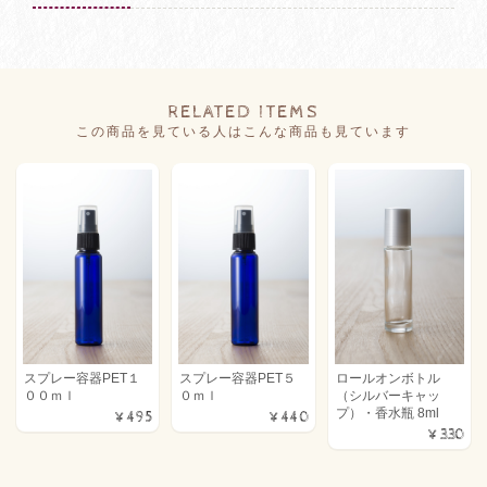
RELATED ITEMS
この商品を見ている人はこんな商品も見ています
スプレー容器PET１
スプレー容器PET５
ロールオンボトル
００ｍｌ
０ｍｌ
（シルバーキャッ
プ）・香水瓶 8ml
¥495
¥440
¥330