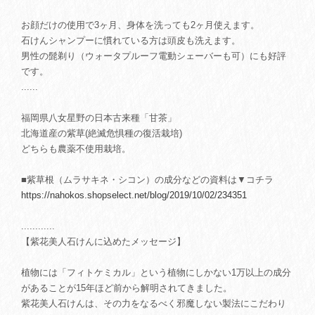
お顔だけの使用で3ヶ月、身体を洗っても2ヶ月使えます。
石けんシャンプーに慣れている方は頭皮も洗えます。
男性の髭剃り（ウォータプルーフ電動シェーバーも可）にも好評
です。
......
福岡県八女星野の日本古来種「甘茶」
北海道産の紫草(絶滅危惧種の復活栽培)
どちらも農薬不使用栽培。
■紫草根（ムラサキネ・シコン）の成分などの資料は▼コチラ
https://nahokos.shopselect.net/blog/2019/10/02/234351
............
【紫花美人石けんに込めたメッセージ】
植物には「フィトケミカル」という植物にしかない1万以上の成分
があることが15年ほど前から解明されてきました。
紫花美人石けんは、その力をなるべく邪魔しない製法にこだわり