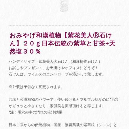
おみやげ和漢植物【紫花美人Ⓡ石け
ん】２０ｇ日本伝統の紫草と甘茶+天
然塩３０％
ハンディサイズ 紫花美人Ⓡ石けん（和漢植物石けん）
お試しやプレゼント、お出掛けやオフィスにどうぞ！
石けんは、ウィルスのエンベローブを溶かして殺します。
※外装は予告なく変更されます。
お塩と和漢植物のパワーで、使い続けるとプルプル肌なのに*毛穴
がギュッと小さくなり、素肌美を実感頂けると存じます。
*注：毛穴の中の汚れの洗浄効果
日本古来からの伝統植物、国産・無農薬栽の紫草根（シコン）と