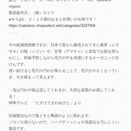
organic
製造販売元：（株）ロイス
●８０gを、２～１０個のおまとめ買いがお得です！
https://nahokos.shopselect.net/categories/3247004
.......
今や絶滅危惧種ですが、日本で昔から栽培されてきた紫草（ムラ
サキ）の根（シコン）や、甘茶（アマチャ）と岩塩でお肌を滑ら
かにし、乾燥予防しながら毛穴の中を清潔にするオーガニック石
けんです。
使い続けると毛穴の汚れが落ちることで、毛穴が小さくなってい
き、引き締まって見えます。
・塩は汚れや垢は流してくれるが、大切な皮脂のみ残してくれ
る！
NHKテレビ 「たすけてきわめびと」より
圧縮製法なので落とすと陶器のように割れます。
ゾロゾロ溶けないので、ソープディッシュや洗面台を汚しにくい
製品です。