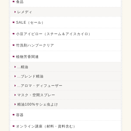
食品
レメディ
SALE（セール）
小豆アイピロー（スチーム＆アイスカイロ）
竹洗剤ハンブークリア
植物芳香関連
...精油
...ブレンド精油
...アロマ・ディフューザー
マスク・空間スプレー
精油100%サシェ虫よけ
容器
オンライン講座（材料・資料含む）