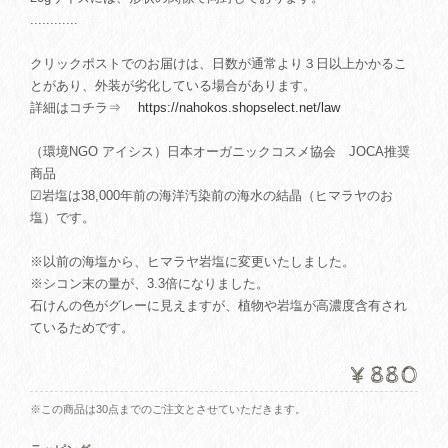
............
クリックポストでのお届けは、日数が通常より３日以上かかるこ
とがあり、外装が劣化している場合があります。
詳細はコチラ⇒
https://nahokos.shopselect.net/law
（環境NGO アイシス）日本オーガニックコスメ協会 JOCA推奨
商品
☑岩塩は38,000年前の海洋汚染前の海水の結晶（ヒマラヤのお
塩）です。
※以前の海塩から、ヒマラヤ岩塩に変更いたしました。
※シコン末の量が、3.3倍になりました。
石けんの色がグレーに見えますが、植物や岩塩が高濃度含有され
ているためです。
¥880
※この商品は30点までのご注文とさせていただきます。