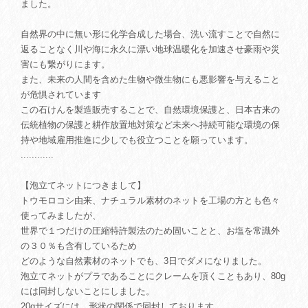
ました。
自然界の中に無い形に化学合成した場合、洗い流すことで自然に
返ることなく川や海に永久に漂い地球温暖化を加速させ豪雨や災
害にも繋がりにます。
また、未来の人間を含めた生物や微生物にも悪影響を与えること
が危惧されています
この石けんを製造販売することで、自然環境保護と、日本古来の
伝統植物の保護と耕作放置地対策など未来へ持続可能な環境の保
持や地域雇用推進に少しでも役立つことを願っています。
............
【泡立てネットにつきまして】
トウモロコシ由来、ナチュラル素材のネットを工場の方とも色々
使ってみましたが、
世界で１つだけの圧縮特許製法のため固いことと、お塩を常識外
の３０％も含有しているため
どのような自然素材のネットでも、3日でダメになりました。
泡立てネットがプラであることにクレームを頂くこともあり、80g
には同封しないことにしました。
20gサイズには、形状の関係で同封しております。