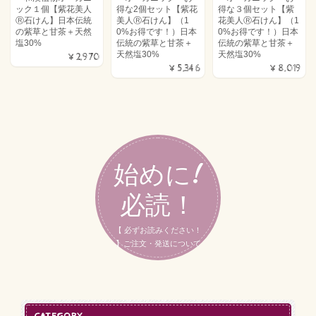
ック１個【紫花美人
得な2個セット【紫花
得な３個セット【紫
Ⓡ石けん】日本伝統
美人Ⓡ石けん】（1
花美人Ⓡ石けん】（1
の紫草と甘茶＋天然
0%お得です！）日本
0%お得です！）日本
塩30%
伝統の紫草と甘茶＋
伝統の紫草と甘茶＋
天然塩30%
天然塩30%
¥2,970
¥5,346
¥8,019
始めに!
必読！
【 必ずお読みください！
】ご注文・発送について