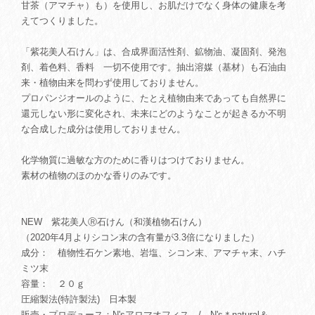
甘茶（アマチャ）も）を使用し、お肌だけでなく身体の健康を考
えてつくりました。
「紫花美人石けん」は、合成界面活性剤、鉱物油、凝固剤、発泡
剤、着色料、香料 一切不使用です。抽出溶媒（基材）も石油由
来・植物由来を問わず使用しておりません。
プロパンジオールのように、たとえ植物由来であっても自然界に
還元しない形に変化され、未来にどのようなことが起きるか不明
な合成した成分は使用しておりません。
化学物質に過敏な方のために香りはつけておりません。
素材の植物のほのかな香りのみです。
NEW 紫花美人Ⓡ石けん（和漢植物石けん）
（2020年4月よりシコン末の含有量が3.3倍になりました）
成分： 植物性石ケン素地、岩塩、シコン末、アマチャ末、ハチ
ミツ末
容量： ２０ｇ
圧縮製法(特許製法) 日本製
販売・プロデュース：N'sアロマオフィス / N's＊natural＆